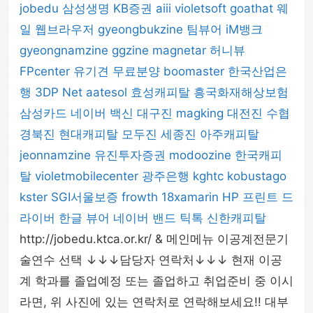
jobedu
삼성생명
KB증권
aiii
violetsoft
goathat
웨
일 웹브라우저
gyeongbukzine
팀뷰어
iM뱅크
gyeongnamzine
ggzine
magnetar
허니뷰
FPcenter
유기견 무료분양
boomaster
한국산업은
행
3DP Net
aatesol
효성캐피탈
흥국화재해상보험
삼성카드
네이버 백신
대구진
magking
대전진
수협
경북진
현대캐피탈
모두진
세종진
아주캐피탈
jeonnamzine
유진투자증권
modoozine
한국캐피
탈
violetmobilecenter
광주은행
kghtc
kobustago
kster
SGI서울보증
frowth
18xamarin
HP 프린트 드
라이버
한글 뷰어
네이버 밴드
틱톡
신한캐피탈
http://jobedu.ktca.or.kr/ & 메인메뉴 이공계전문기
술연수 선택 ↓↓↓담당자 연락처↓↓↓ 현재 이공
계 학과를 졸업예정 또는 졸업하고 취업준비 중 이시
라면, 위 사진에 있는 연락처로 연락해보세요!! 대부