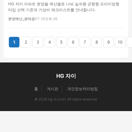
HG 자이 아파트 분양을 예산별로 나눠 실속형·균형형·프리미엄형
타입 선택 기준과 가성비 체크리스트를 안내합니다.
분양예산_윤태겸
07-25
조회 28
끝
1
2
3
4
5
6
7
8
9
10
HG 자이
홈
게시판
개인정보처리방침
© 2026 hg-xi.co.kr. All rights reserved.