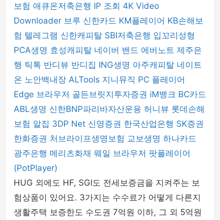
보험
애큐온저축은행
IP 조회
4K Video
Downloader
브루
신한카드
KM플레이어
KB손해보
험
텔레그램
신한캐피탈
SBI저축은행
입꼬리성형
PCA생명
효성캐피탈
네이버 밴드
에버노트
제주은
행
틱톡
반디뷰
반디집
ING생명
아주캐피탈
네이트
온
노안백내장
ALTools
지니뮤직 PC 플레이어
Edge 브라우저
골든브릿지투자증권
iM뱅크
BC카드
ABL생명
신한BNP파리바자산운용
허니뷰
롯데손해
보험
알집
3DP Net
신영증권
한국산업은행
SK증권
한화증권
처브라이프생명보험
교보생명
하나카드
광주은행
메리츠화재
웨일 브라우저
팟플레이어
(PotPlayer)
HUG 외에도 HF, SGI도 전세보증금을 지켜주는 보
험상품이 있어요. 3가지는 수수료가 어떻게 다른지
생활주택 보증한도 수도권 7억원 이하, 그 외 5억원