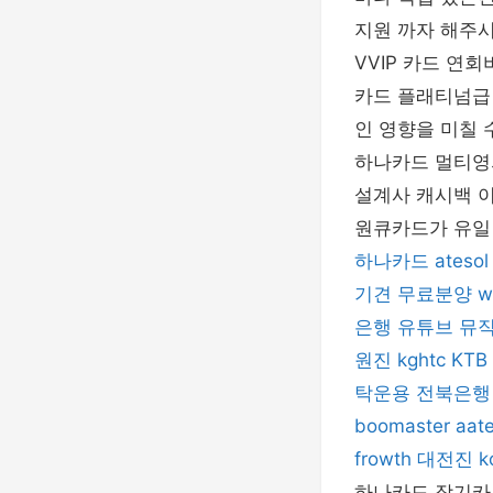
지원 까자 해주
VVIP 카드 연
카드 플래티넘급 
인 영향을 미칠 
하나카드 멀티영의
설계사 캐시백 이
원큐카드가 유일 
하나카드
atesol
기견 무료분양
w
은행
유튜브 뮤
원진
kghtc
KT
탁운용
전북은행
boomaster
aate
frowth
대전진
k
하나카드 장기카