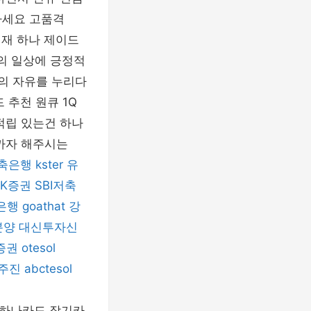
하세요 고품격
현재 하나 제이드
의 일상에 긍정적
동의 자유를 누리다
 추천 원큐 1Q
적립 있는건 하나
까자 해주시는
저축은행
kster
유
SK증권
SBI저축
은행
goathat
강
분양
대신투자신
증권
otesol
주진
abctesol
 하나카드 장기카