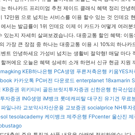
시는 하나카드 프리미엄 추천 제이드 클래식 혜택 정리 안녕
회비 12만원 으로 넘치는 서비스를 이용 할수 있는 것 인데요 
에서는 발급률이 1위 인데요 이제 이 카드가 어떻게 여러분
수 있는지 자세히 살펴보겠습니다. 대중교통 할인 혜택: 이
 가장 큰 장점 중 하나는 대중교통 이용 시 10%의 하나카드
벤트 안녕하세요 가성비 넘치는 생활비 절약형! 매달 마다 
할꺼에요 오늘은 혜택 상세히 소개 하면서 신규 현금 지원 
magking
KEB하나은행
PCA생명
푸른저축은행
키움YES
book
카카오톡 PC버전 다운로드
enterplanet
18xamarin
직
KB증권
위키티비
골든브릿지투자증권
신한은행
한국산업
B 투자증권
ING생명
iM뱅크
롯데캐피탈
대구진
유기견 무료
파일나라
교보악사자산운용
교보증권
socialprice
NH투자
sol
tesolacademy
케이뱅크
제주은행
FPcenter
울산진
제
obustago
드대출의 주요 특징과 상품 내용을 아래에 정리하였습니다.