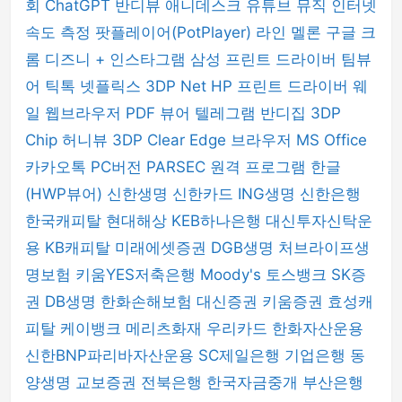
회
ChatGPT
반디뷰
애니데스크
유튜브 뮤직
인터넷
속도 측정
팟플레이어(PotPlayer)
라인
멜론
구글 크
롬
디즈니 +
인스타그램
삼성 프린트 드라이버
팀뷰
어
틱톡
넷플릭스
3DP Net
HP 프린트 드라이버
웨
일 웹브라우저
PDF 뷰어
텔레그램
반디집
3DP
Chip
허니뷰
3DP Clear
Edge 브라우저
MS Office
카카오톡 PC버전
PARSEC 원격 프로그램
한글
(HWP뷰어)
신한생명
신한카드
ING생명
신한은행
한국캐피탈
현대해상
KEB하나은행
대신투자신탁운
용
KB캐피탈
미래에셋증권
DGB생명
처브라이프생
명보험
키움YES저축은행
Moody's
토스뱅크
SK증
권
DB생명
한화손해보험
대신증권
키움증권
효성캐
피탈
케이뱅크
메리츠화재
우리카드
한화자산운용
신한BNP파리바자산운용
SC제일은행
기업은행
동
양생명
교보증권
전북은행
한국자금중개
부산은행