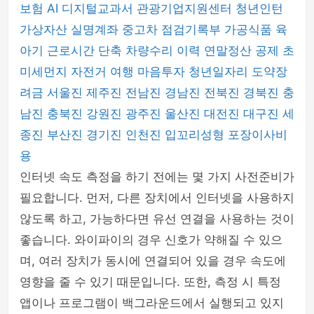
보험
AI 디지털교과서
관광기업지원센터
청년인턴
가상자산 실명계좌
중고차 점검기록부
가공식품
육
아기 근로시간 단축
차량수리 이력
연말정산 공제
초
미세먼지
자전거 여행
마음투자
청년일자리 도약장
려금
서울진
제주진
전남진
경남진
전북진
경북진
충
남진
충북진
강원진
광주진
울산진
대전진
대구진
세
종진
부산진
경기진
인천진
입꼬리성형
포장이사비
용
인터넷 속도 측정을 하기 전에는 몇 가지 사전준비가
필요합니다. 먼저, 다른 장치에서 인터넷을 사용하지
않도록 하고, 가능하다면 유선 연결을 사용하는 것이
좋습니다. 와이파이의 경우 신호가 약해질 수 있으
며, 여러 장치가 동시에 연결되어 있을 경우 속도에
영향을 줄 수 있기 때문입니다. 또한, 측정 시 특정
앱이나 프로그램이 백그라운드에서 실행되고 있지