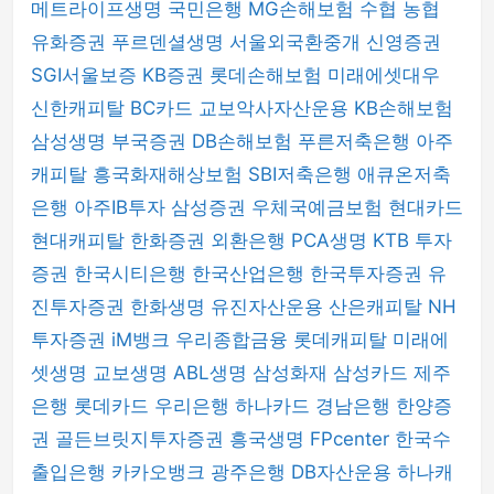
메트라이프생명
국민은행
MG손해보험
수협
농협
유화증권
푸르덴셜생명
서울외국환중개
신영증권
SGI서울보증
KB증권
롯데손해보험
미래에셋대우
신한캐피탈
BC카드
교보악사자산운용
KB손해보험
삼성생명
부국증권
DB손해보험
푸른저축은행
아주
캐피탈
흥국화재해상보험
SBI저축은행
애큐온저축
은행
아주IB투자
삼성증권
우체국예금보험
현대카드
현대캐피탈
한화증권
외환은행
PCA생명
KTB 투자
증권
한국시티은행
한국산업은행
한국투자증권
유
진투자증권
한화생명
유진자산운용
산은캐피탈
NH
투자증권
iM뱅크
우리종합금융
롯데캐피탈
미래에
셋생명
교보생명
ABL생명
삼성화재
삼성카드
제주
은행
롯데카드
우리은행
하나카드
경남은행
한양증
권
골든브릿지투자증권
흥국생명
FPcenter
한국수
출입은행
카카오뱅크
광주은행
DB자산운용
하나캐