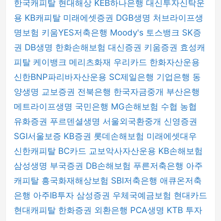
한국캐피탈
현대해상
KEB하나은행
대신투자신탁운
용
KB캐피탈
미래에셋증권
DGB생명
처브라이프생
명보험
키움YES저축은행
Moody's
토스뱅크
SK증
권
DB생명
한화손해보험
대신증권
키움증권
효성캐
피탈
케이뱅크
메리츠화재
우리카드
한화자산운용
신한BNP파리바자산운용
SC제일은행
기업은행
동
양생명
교보증권
전북은행
한국자금중개
부산은행
메트라이프생명
국민은행
MG손해보험
수협
농협
유화증권
푸르덴셜생명
서울외국환중개
신영증권
SGI서울보증
KB증권
롯데손해보험
미래에셋대우
신한캐피탈
BC카드
교보악사자산운용
KB손해보험
삼성생명
부국증권
DB손해보험
푸른저축은행
아주
캐피탈
흥국화재해상보험
SBI저축은행
애큐온저축
은행
아주IB투자
삼성증권
우체국예금보험
현대카드
현대캐피탈
한화증권
외환은행
PCA생명
KTB 투자