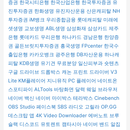
증권
한국시티은행
한국산업은행
한국투자증권
유
진투자증권
한화생명
유진자산운용
산은캐피탈
NH
투자증권
iM뱅크
우리종합금융
롯데캐피탈
미래에
셋생명
교보생명
ABL생명
삼성화재
삼성카드
제주
은행
롯데카드
우리은행
하나카드
경남은행
한양증
권
골든브릿지투자증권
흥국생명
FPcenter
한국수
출입은행
카카오뱅크
광주은행
DB자산운용
하나캐
피탈
KDB생명
유기견 무료분양
일산피부과
숏텐츠
구글 드라이브
드롭박스
캐논 프린트 드라이버
V3
Lite
KM플레이어
지니뮤직 PC 플레이어
네이트온
스포티파이
ALTools
바탕화면 달력
웨일 브라우저
네이버 백신
네이버 마이박스
테라박스
Cinebench
OBS Studio
페이스북
SBS 라디오 고릴라
OP.GG
데스크탑 앱
4K Video Downloader
에버노트
브루
슬랙
디스코드
유토렌트
캠타시아
네이버 밴드
알집