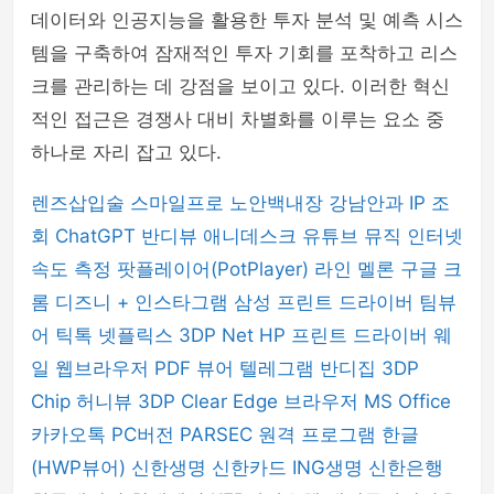
데이터와 인공지능을 활용한 투자 분석 및 예측 시스
템을 구축하여 잠재적인 투자 기회를 포착하고 리스
크를 관리하는 데 강점을 보이고 있다. 이러한 혁신
적인 접근은 경쟁사 대비 차별화를 이루는 요소 중
하나로 자리 잡고 있다.
렌즈삽입술
스마일프로
노안백내장
강남안과
IP 조
회
ChatGPT
반디뷰
애니데스크
유튜브 뮤직
인터넷
속도 측정
팟플레이어(PotPlayer)
라인
멜론
구글 크
롬
디즈니 +
인스타그램
삼성 프린트 드라이버
팀뷰
어
틱톡
넷플릭스
3DP Net
HP 프린트 드라이버
웨
일 웹브라우저
PDF 뷰어
텔레그램
반디집
3DP
Chip
허니뷰
3DP Clear
Edge 브라우저
MS Office
카카오톡 PC버전
PARSEC 원격 프로그램
한글
(HWP뷰어)
신한생명
신한카드
ING생명
신한은행