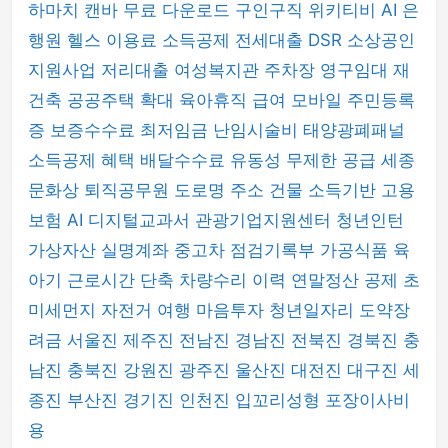
하마치
캔바
무료 다운로드
구인구직
위키티비
AI 은
행원
헬스 이용료 소득공제
전세대출 DSR
소상공인
지원사업
저리대출
여성복지관 주차장
영구임대 재
건축
공공주택 확대
육아휴직 급여
모바일 주민등록
증
보증수수료
최저임금
난임시술비
태양광폐패널
소득공제 혜택
배달수수료
유동성 무제한 공급
세종
문화상
퇴직공무원
도로명 주소 건물
소득기반 고용
보험
AI 디지털교과서
관광기업지원센터
청년인턴
가상자산 실명계좌
중고차 점검기록부
가공식품
육
아기 근로시간 단축
차량수리 이력
연말정산 공제
초
미세먼지
자전거 여행
마음투자
청년일자리 도약장
려금
서울진
제주진
전남진
경남진
전북진
경북진
충
남진
충북진
강원진
광주진
울산진
대전진
대구진
세
종진
부산진
경기진
인천진
입꼬리성형
포장이사비
용